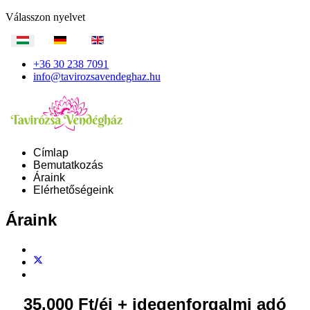
Válasszon nyelvet
+36 30 238 7091
info@tavirozsavendeghaz.hu
Címlap
Bemutatkozás
Áraink
Elérhetőségeink
Áraink
35.000 Ft/éj + idegenforgalmi adó