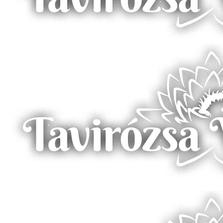
A Borostyán-tó partján – Zalalövő