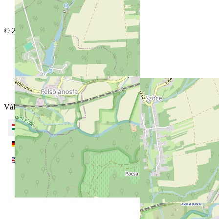
© 2026 Tavirózsa Vendégház
Adatkezelés
Címlap
Bemutatkozás
Áraink
Elérhetőségeink
Válasszon nyelvet