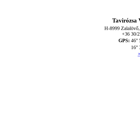
Tavirózsa
H-8999 Zalalövő,
+36 30/
GPS:
46° 
16° 