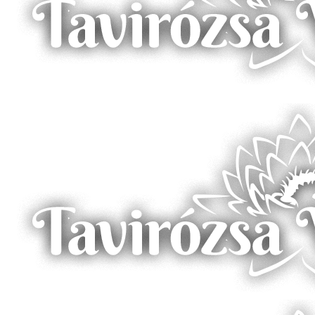
Közvetlenül a Borostyán-tó partján – Zalalövő