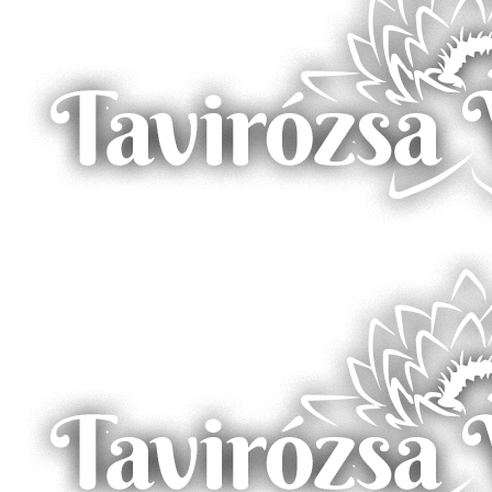
Borostyán-tó – Zalalövő